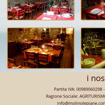
i no
Partita IVA: 00989060298
Ragione Sociale: AGRITURIS
info@molinolepiane.co