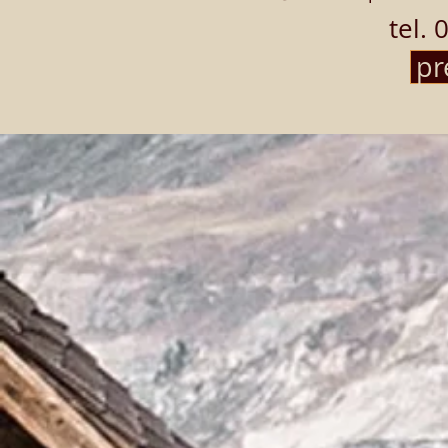
tel.
pr