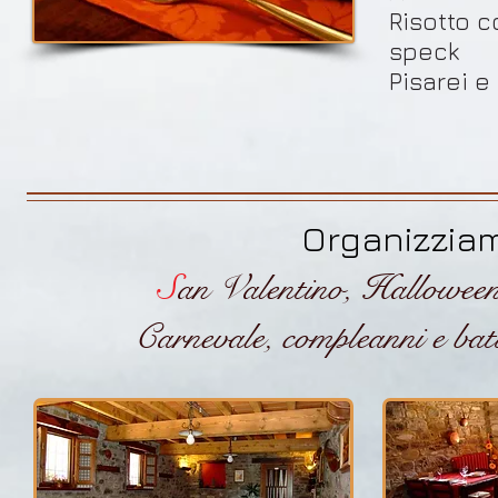
Risotto c
speck
Pisarei e
Organizziam
S
an Valentino, Hallowee
Carnevale, compleanni e batte