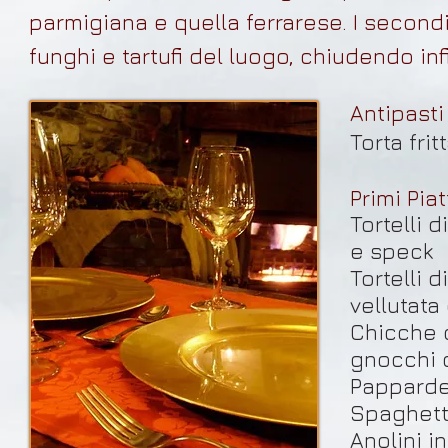
parmigiana e quella ferrarese.
I second
funghi e tartufi del luogo,
chiudendo infi
Antipasti
Torta fri
Primi Piat
Tortelli 
e speck
Tortelli 
vellutata
Chicche 
gnocchi 
Papparde
Spaghett
Anolini i